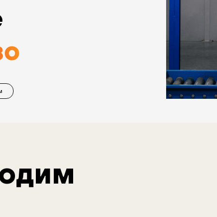
е
во
м
водим