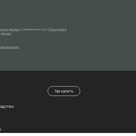
альных данных
и ознакомлен (-а) с
Политикой в
 данных
мной рассылки
Где купить
одство
м