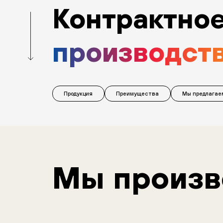
Контрактно
производст
Продукция
Преимущества
Мы предлагае
Мы произ