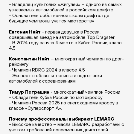
- Владелец культовых «Жигулей» – одного из самых
узнаваемых автомобилей в российском дрифте
- Основатель собственной школы дрифта, где
будущие чемпионы учатся мастерству
Евгения Найт
- первая девушка в России,
совершившая заезд на автомобиле
Top
Dragster
.
- В 2024 году заняла 4 место в Кубке России, класс
4.5
Константин Найт
– многократный чемпион по дрэг-
рейсингу
- Чемпион
RDRC
2024 в классе 4.5
- Эксперт в области тюнинга и подготовки
автомобилей к соревнованиям
Тимур Петрашин
- м
ногократный чемпион России
- Обладатель Кубка России по мотокроссу.
- Чемпион России 2025 по снегоходному кроссу в
классе «Суперспорт А».
Почему профессионалы выбирают
LEMARC
- Высокое качество – масла
LEMARC
разработаны с
учетом требований современных двигателей.