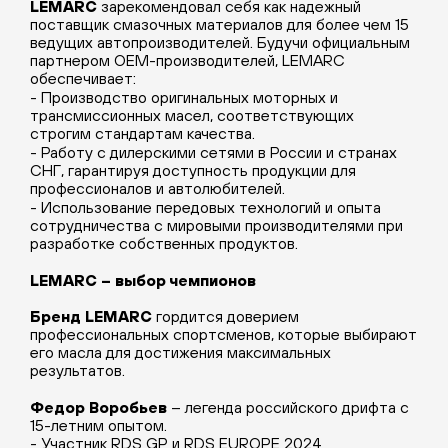
LEMARC
зарекомендовал себя как надежный
поставщик смазочных материалов для более чем 15
ведущих автопроизводителей. Будучи официальным
партнером
OEM
-производителей,
LEMARC
обеспечивает:
- Производство оригинальных моторных и
трансмиссионных масел, соответствующих
строгим стандартам качества.
- Работу с дилерскими сетями в России и странах
СНГ, гарантируя доступность продукции для
профессионалов и автолюбителей.
- Использование передовых технологий и опыта
сотрудничества с мировыми производителями при
разработке собственных продуктов.
LEMARC
– выбор чемпионов
Бренд
LEMARC
гордится доверием
профессиональных спортсменов, которые выбирают
его масла для достижения максимальных
результатов.
Федор Воробьев
– легенда российского дрифта с
15-летним опытом.
- Участник
RDS
GP
и
RDS
EUROPE
2024